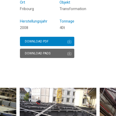
Ort
Objekt
Fribourg
Transformation
Hit enter to search or ESC to close
Herstellungsjahr
Tonnage
2008
40t
DOWNLOAD PDF
DOWNLOAD PADS