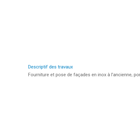
Hit enter to search or ESC to close
Descriptif des travaux
Fourniture et pose de façades en inox à l’ancienne, po