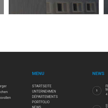
MENU
NEWS
urger
STARTSEITE
F
M
UNTERNEHMEN
eichen
4
DÉPARTEMENTS
svollen
PORTFOLIO
S
NEWS