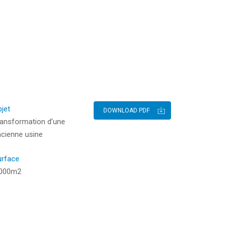
jet
DOWNLOAD PDF
ransformation d’une
cienne usine
urface
.000m2