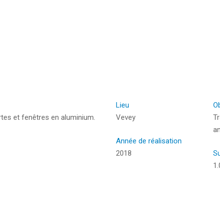
Lieu
Ob
rtes et fenêtres en aluminium.
Vevey
T
an
Année de réalisation
2018
S
1