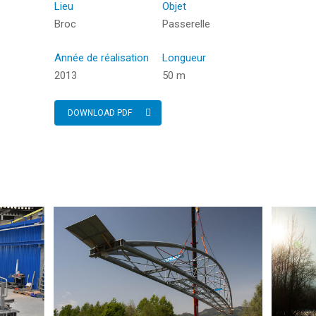
Lieu
Objet
Appuyez sur ENTER pour rechercher ou sur ESC
Broc
Passerelle
pour fermer
Année de réalisation
Longueur
2013
50 m
DOWNLOAD PDF