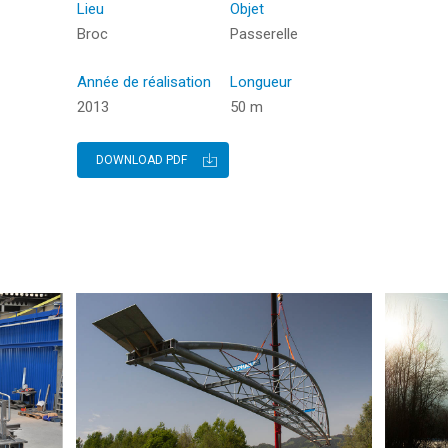
Lieu
Objet
Appuyez sur ENTER pour rechercher ou sur ESC
Broc
Passerelle
pour fermer
Année de réalisation
Longueur
2013
50 m
DOWNLOAD PDF