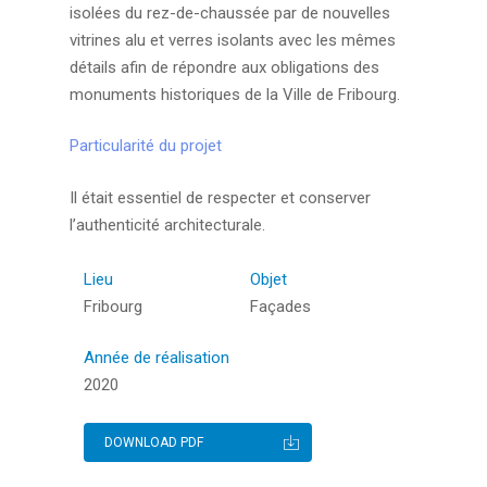
isolées du rez-de-chaussée par de nouvelles
vitrines alu et verres isolants avec les mêmes
Appuyez sur ENTER pour rechercher ou sur ESC
détails afin de répondre aux obligations des
pour fermer
monuments historiques de la Ville de Fribourg.
Particularité du projet
Il était essentiel de respecter et conserver
l’authenticité architecturale.
Lieu
Objet
Fribourg
Façades
Année de réalisation
2020
DOWNLOAD PDF