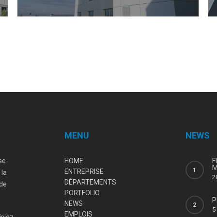
MENU
NEWS
se
HOME
F
M
ENTREPRISE
 la
2
DÉPARTEMENTS
 de
PORTFOLIO
P
NEWS
5
EMPLOIS
isiez,