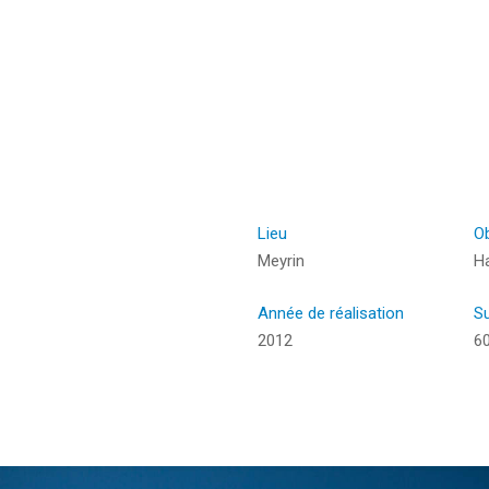
 pour fermer
Lieu
Ob
Meyrin
Ha
Année de réalisation
S
2012
6