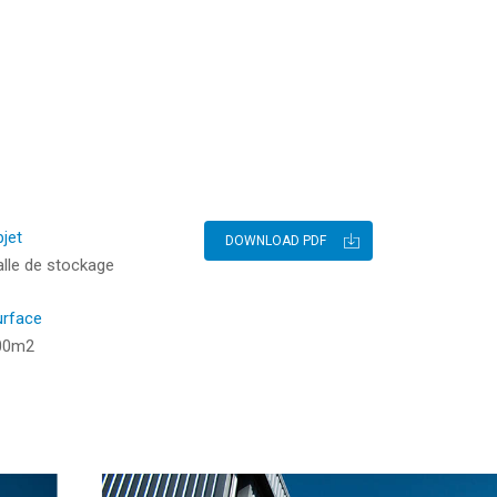
jet
DOWNLOAD PDF
lle de stockage
urface
00m2